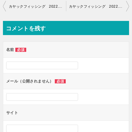
投
カヤックフィッシング 2022.09.19 〜仕事仲間でのご参加〜
カヤックフィッシング 2022.09.23 〜リベンジ！TOPで大物狙い〜
稿
ナ
コメントを残す
ビ
ゲ
名前
必須
ー
シ
ョ
ン
メール（公開されません）
必須
サイト