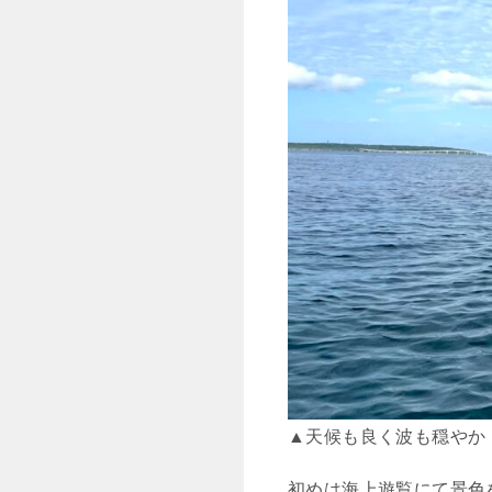
▲天候も良く波も穏やか
初めは海上遊覧にて景色