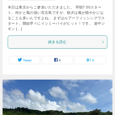
本日は東京からご参加いただきました。 早朝7:00スター
ト。何かと風の強い宮古島ですが、朝夕は風が穏やかにな
ることも多いんですよね。 まずはルアーフィッシングでス
タート。開始早々にイシミーバイがヒット！です。 途中ジ
ギン […]
続きを読む
Tweet
0
0