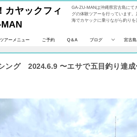
GA-ZU-MANは沖縄県宮古島
！カヤックフィ
グの体験ツアーを行っています。
海でカヤックに乗りながら釣りを
-MAN
ツアーメニュー
ご予約
Q＆A
ブログ
宮古島
ング 2024.6.9 〜エサで五目釣り達成